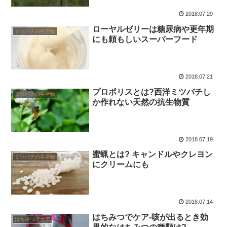
2018.07.29
ローヤルゼリーは糖尿病や更年期
ミツバチの生産物
にも頼もしいスーパーフード
2018.07.21
プロポリスとは?西洋ミツバチし
ミツバチの生産物
か作れない天然の抗生物質
2018.07.19
蜜蝋とは? キャンドルやクレヨン
ミツバチの生産物
にクリームにも
2018.07.14
はちみつでケア-咳が出るとき効
はちみつでケア