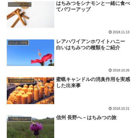
はちみつをシナモンと一緒に食べ
スーパーフード
てパワーアップ
2018.11.13
レアハワイアンホワイトハニー
はちみつ情報
白いはちみつの種類をご紹介
2018.10.26
蜜蝋キャンドルの消臭作用を実感
ミツバチの生産物
した出来事
2018.10.21
信州 長野へ－はちみつの旅
ご当地はちみつ