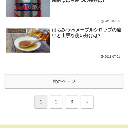
果的なはちみつの種類は?
2018.07.05
はちみつvsメープルシロップの違
はちみつ情報
いと上手な使い分けは?
2018.07.01
次のページ
次
1
2
3
へ